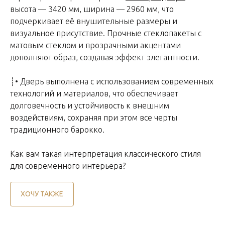
высота — 3420 мм, ширина — 2960 мм, что
подчеркивает её внушительные размеры и
визуальное присутствие. Прочные стеклопакеты с
матовым стеклом и прозрачными акцентами
дополняют образ, создавая эффект элегантности.
┊• Дверь выполнена с использованием современных
Авторские входные двери
технологий и материалов, что обеспечивает
долговечность и устойчивость к внешним
Компания
Адреса:
воздействиям, сохраняя при этом все черты
традиционного барокко.
О нас
г. Москва, ул. Рублевское
шоссе, 52А, 3 этаж, оф. 305
Каталог
ТЦ Casa Ricca Expo
Как вам такая интерпретация классического стиля
Портфолио
для современного интерьера?
г. Калининград,
Магазин
ул. Клиническая, 19А
ХОЧУ ТАКЖЕ
Реквизиты:
ООО "АКСПИР"
236022 Калининградская
ИНН 3906391736
область, г. Калининград,