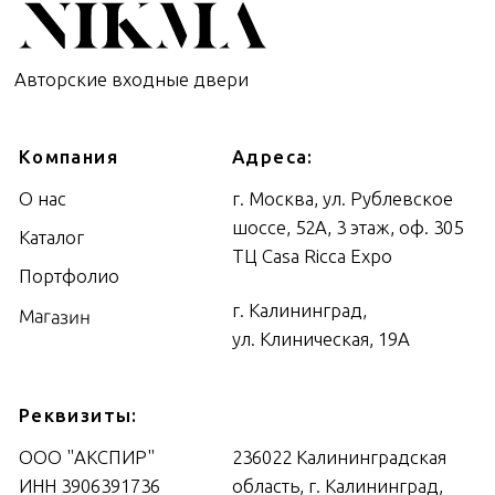
Контакты
8 (800) 700-50-49
Отправить заявку
8 (4012) 695-200
Политика
конфиденциальности
kld@nikmadoors.ru
© 2025 "NIKMA"